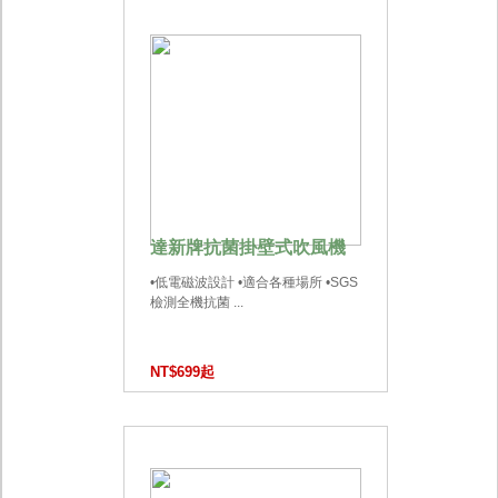
達新牌抗菌掛壁式吹風機
•低電磁波設計 •適合各種場所 •SGS
檢測全機抗菌 ...
NT$699起