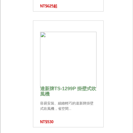
NT$625起
達新牌TS-1299P 掛壁式吹
風機
容易安裝、細緻輕巧的達新牌掛壁
式吹風機，省空間...
NT$530