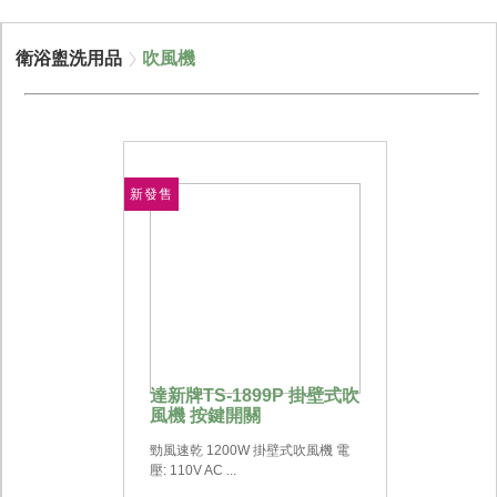
衛浴盥洗用品
吹風機
新發售
達新牌TS-1899P 掛壁式吹
風機 按鍵開關
勁風速乾 1200W 掛壁式吹風機 電
壓: 110V AC ...