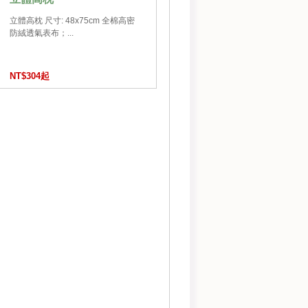
立體高枕 尺寸: 48x75cm 全棉高密
防絨透氣表布；...
NT$304起