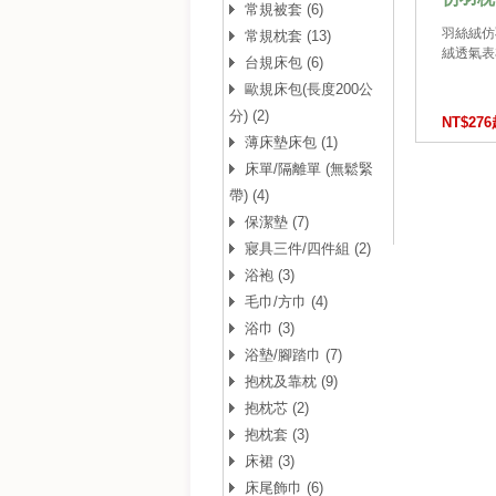
常規被套 (6)
羽絲絨仿羽
常規枕套 (13)
絨透氣表布
台規床包 (6)
歐規床包(長度200公
分) (2)
NT$27
薄床墊床包 (1)
床單/隔離單 (無鬆緊
帶) (4)
保潔墊 (7)
寢具三件/四件組 (2)
浴袍 (3)
毛巾/方巾 (4)
浴巾 (3)
浴墊/腳踏巾 (7)
抱枕及靠枕 (9)
抱枕芯 (2)
抱枕套 (3)
床裙 (3)
床尾飾巾 (6)