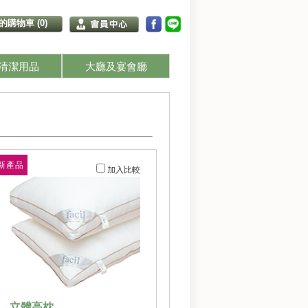
的購物車 (0)
清潔用品
大廳及宴會廳
新產品
加入比較
立體高枕