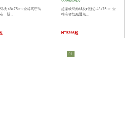
枕 48x75cm 全棉高密防
超柔軟羽絲絨枕(低枕) 48x75cm 全
；親...
棉高密防絨透氣...
6起
NT$256起
01