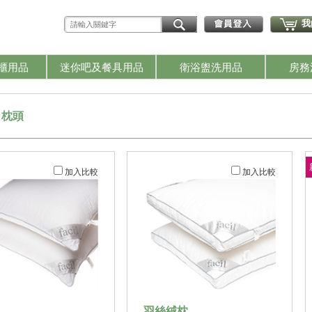
我
櫃用品
迷你吧及餐具用品
衛浴盥洗用品
房務
枕頭
加入比較
加入比較
羽絲絨枕