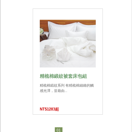
精梳棉緞紋被套床包組
精梳棉緞紋系列 有精梳棉細緻的觸
感光澤，並藉由...
NT$1283起
01