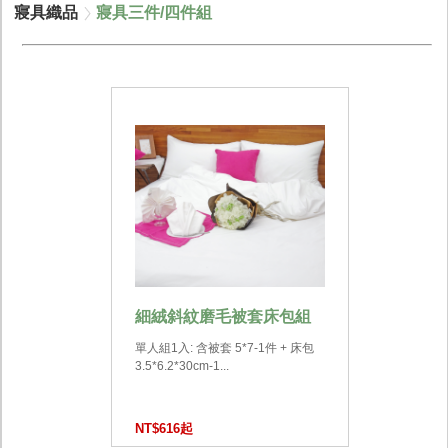
寢具織品
寢具三件/四件組
細絨斜紋磨毛被套床包組
單人組1入: 含被套 5*7-1件 + 床包
3.5*6.2*30cm-1...
NT$616起