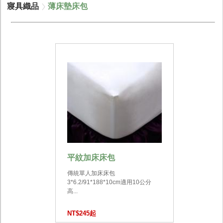
寢具織品
薄床墊床包
平紋加床床包
傳統單人加床床包
3*6.2/91*188*10cm適用10公分
高...
NT$245起