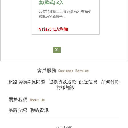
套(歐式) 2入
60支精梳棉三公分緞條系列 有精梳
棉細緻的觸感光...
NT$175 (1入均價)
01
網路購物常見問題
退換貨及退款
配送信息
如何付款
紡織知識
品牌介紹
聯絡資訊
台北總公司