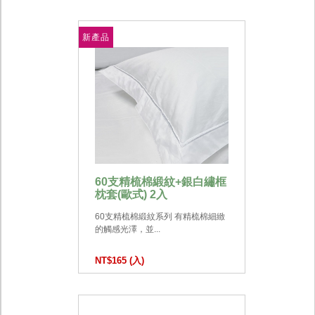
新產品
60支精梳棉緞紋+銀白繡框
枕套(歐式) 2入
60支精梳棉緞紋系列 有精梳棉細緻
的觸感光澤，並...
NT$165 (入)