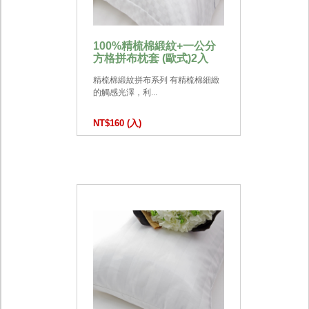
100%精梳棉緞紋+一公分
方格拼布枕套 (歐式)2入
精梳棉緞紋拼布系列 有精梳棉細緻
的觸感光澤，利...
NT$160 (入)