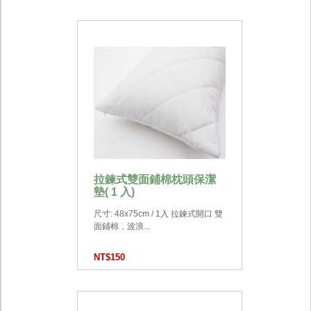
拉鍊式雙面鋪棉枕頭保潔
墊( 1 入)
尺寸: 48x75cm / 1入 拉鍊式開口 雙
面鋪棉，波浪...
NT$150