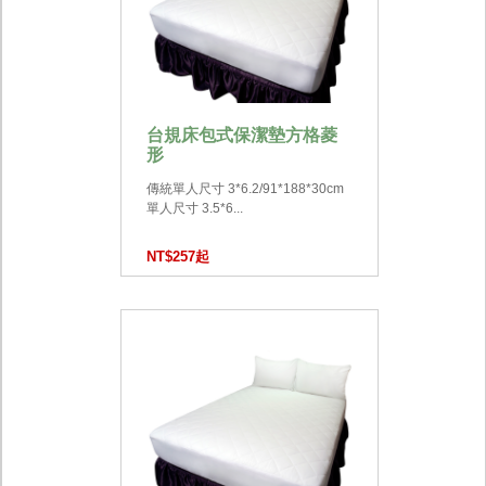
台規床包式保潔墊方格菱
形
傳統單人尺寸 3*6.2/91*188*30cm
單人尺寸 3.5*6...
NT$257起