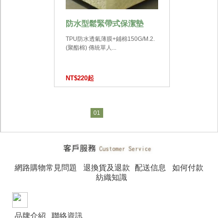
防水型鬆緊帶式保潔墊
TPU防水透氣薄膜+鋪棉150G/M.2.
(聚酯棉) 傳統單人...
NT$220起
01
網路購物常見問題
退換貨及退款
配送信息
如何付款
紡織知識
品牌介紹
聯絡資訊