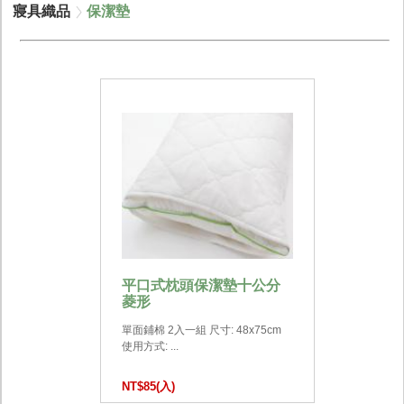
寢具織品
保潔墊
平口式枕頭保潔墊十公分
菱形
單面鋪棉 2入一組 尺寸: 48x75cm
使用方式: ...
NT$85(入)