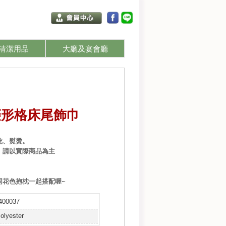
的購物車 (0)
清潔用品
大廳及宴會廳
菱形格床尾飾巾
乾、熨燙。
，請以實際商品為主
同花色抱枕一起搭配喔~
400037
olyester