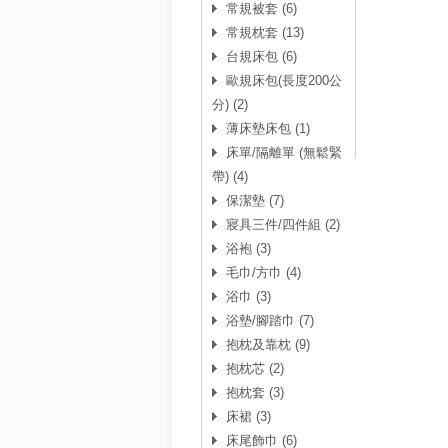
常規被套 (6)
常規枕套 (13)
台規床包 (6)
歐規床包(長度200公
分) (2)
薄床墊床包 (1)
床單/隔離單 (無鬆緊
帶) (4)
保潔墊 (7)
寢具三件/四件組 (2)
浴袍 (3)
毛巾/方巾 (4)
浴巾 (3)
浴墊/腳踏巾 (7)
抱枕及靠枕 (9)
抱枕芯 (2)
抱枕套 (3)
床裙 (3)
床尾飾巾 (6)