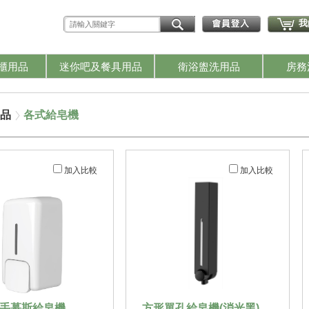
我
櫃用品
迷你吧及餐具用品
衛浴盥洗用品
房務
品
各式給皂機
加入比較
加入比較
手慕斯給皂機
方形單孔給皂機(消光黑)