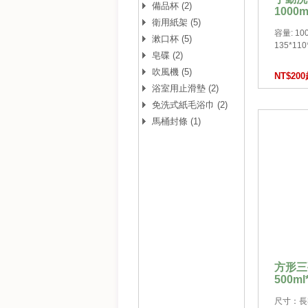
備品杯 (2)
1000m
衛用紙架 (5)
容量: 10
漱口杯 (5)
135*11
皂碟 (2)
吹風機 (5)
NT$20
浴室用止滑墊 (2)
免洗式紙毛浴巾 (2)
馬桶封條 (1)
方形三
500ml
尺寸：長32