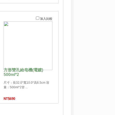
加入比較
方形雙孔給皂機(電鍍)
500ml*2
尺寸：長32.0*寬10.0*高6.5cm 容
量：500ml*2管 ...
NT$690