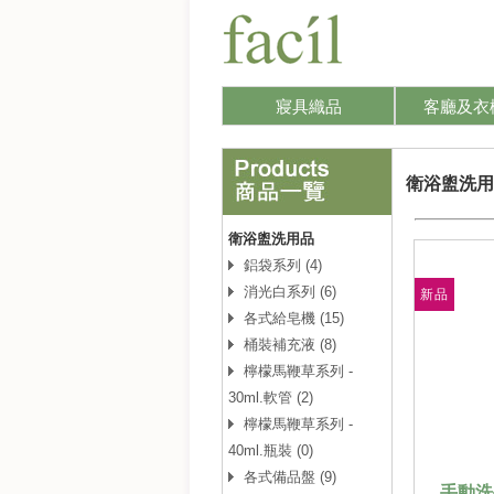
寢具織品
客廳及衣
衛浴盥洗用
衛浴盥洗用品
鋁袋系列 (4)
消光白系列 (6)
新品
各式給皂機 (15)
桶裝補充液 (8)
檸檬馬鞭草系列 -
30ml.軟管 (2)
檸檬馬鞭草系列 -
40ml.瓶裝 (0)
各式備品盤 (9)
手動洗