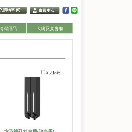
的購物車 (0)
清潔用品
大廳及宴會廳
加入比較
方形雙孔給皂機(消光黑)