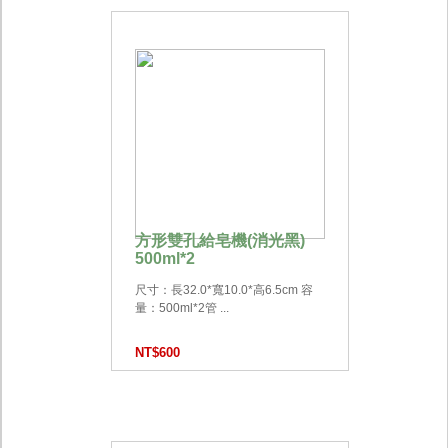
方形雙孔給皂機(消光黑)
500ml*2
尺寸：長32.0*寬10.0*高6.5cm 容
量：500ml*2管 ...
NT$600