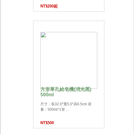
NT$200起
方形單孔給皂機(消光黑)
500ml
尺寸：長32.0*寬5.0*高6.5cm 容
量：500ml*1管 ...
NT$500