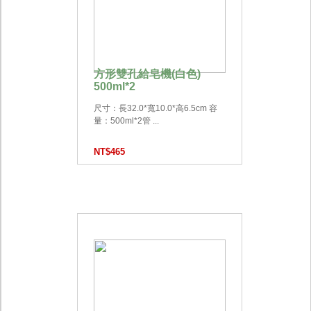
方形雙孔給皂機(白色)
500ml*2
尺寸：長32.0*寬10.0*高6.5cm 容
量：500ml*2管 ...
NT$465