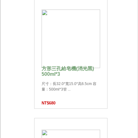
方形三孔給皂機(消光黑)
500ml*3
尺寸：長32.0*寬15.0*高6.5cm 容
量：500ml*3管 ...
NT$680