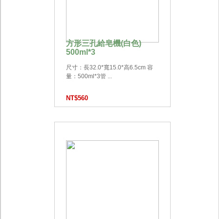
方形三孔給皂機(白色)
500ml*3
尺寸：長32.0*寬15.0*高6.5cm 容
量：500ml*3管 ...
NT$560