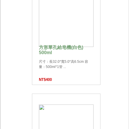
方形單孔給皂機(白色)
500ml
尺寸：長32.0*寬5.0*高6.5cm 容
量：500ml*1管 ...
NT$400