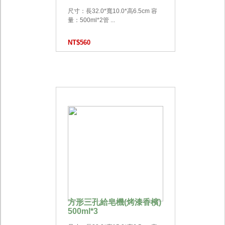
尺寸：長32.0*寬10.0*高6.5cm 容
量：500ml*2管 ...
NT$560
方形三孔給皂機(烤漆香檳)
500ml*3