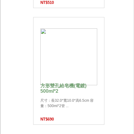
NT$510
方形雙孔給皂機(電鍍)
500ml*2
尺寸：長32.0*寬10.0*高6.5cm 容
量：500ml*2管 ...
NT$690