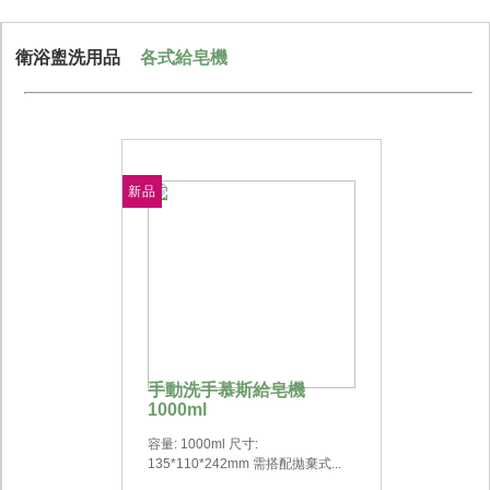
衛浴盥洗用品
各式給皂機
新品
手動洗手慕斯給皂機
1000ml
容量: 1000ml 尺寸:
135*110*242mm 需搭配拋棄式...